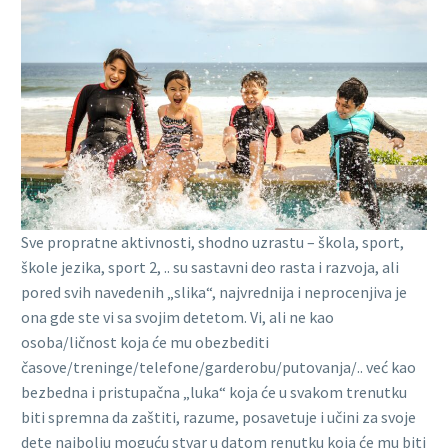
Sve propratne aktivnosti, shodno uzrastu – škola, sport,
škole jezika, sport 2, .. su sastavni deo rasta i razvoja, ali
pored svih navedenih „slika“, najvrednija i neprocenjiva je
ona gde ste vi sa svojim detetom. Vi, ali ne kao
osoba/ličnost koja će mu obezbediti
časove/treninge/telefone/garderobu/putovanja/.. već kao
bezbedna i pristupačna „luka“ koja će u svakom trenutku
biti spremna da zaštiti, razume, posavetuje i učini za svoje
dete najbolju moguću stvar u datom renutku koja će mu biti