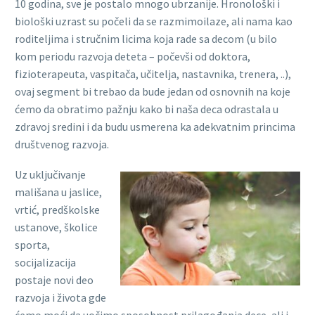
10 godina, sve je postalo mnogo ubrzanije. Hronološki i
biološki uzrast su počeli da se razmimoilaze, ali nama kao
roditeljima i stručnim licima koja rade sa decom (u bilo
kom periodu razvoja deteta – počevši od doktora,
fizioterapeuta, vaspitača, učitelja, nastavnika, trenera, ..),
ovaj segment bi trebao da bude jedan od osnovnih na koje
ćemo da obratimo pažnju kako bi naša deca odrastala u
zdravoj sredini i da budu usmerena ka adekvatnim princima
društvenog razvoja.
Uz uključivanje
mališana u jaslice,
vrtić, predškolske
ustanove, školice
sporta,
socijalizacija
postaje novi deo
razvoja i života gde
ćemo moći da uočimo sposobnost prilagođanja dece, ali i