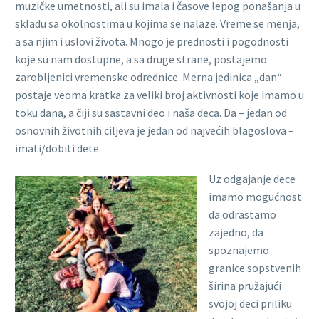
muzičke umetnosti, ali su imala i časove lepog ponašanja u
skladu sa okolnostima u kojima se nalaze. Vreme se menja,
a sa njim i uslovi života. Mnogo je prednosti i pogodnosti
koje su nam dostupne, a sa druge strane, postajemo
zarobljenici vremenske odrednice. Merna jedinica „dan“
postaje veoma kratka za veliki broj aktivnosti koje imamo u
toku dana, a čiji su sastavni deo i naša deca. Da – jedan od
osnovnih životnih ciljeva je jedan od najvećih blagoslova –
imati/dobiti dete.
Uz odgajanje dece
imamo mogućnost
da odrastamo
zajedno, da
spoznajemo
granice sopstvenih
širina pružajući
svojoj deci priliku