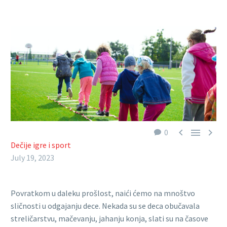



0
Dečije igre i sport
July 19, 2023
Povratkom u daleku prošlost, naići ćemo na mnoštvo
sličnosti u odgajanju dece. Nekada su se deca obučavala
streličarstvu, mačevanju, jahanju konja, slati su na časove