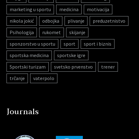
marketing u sportu
medicina
motivacija
nikola jokić
odbojka
plivanje
preduzetnistvo
Psihologija
rukomet
skijanje
sponzorstvo u sportu
sport
sport i biznis
sportska medicina
sportske igre
Sportski turizam
svetsko prvenstvo
trener
trčanje
vaterpolo
Journals