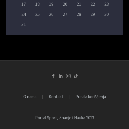
17
18
19
20
21
22
23
24
25
26
27
28
29
30
31
O nama
Kontakt
Pravila korišćenja
Portal Sport, Znanje i Nauka 2023