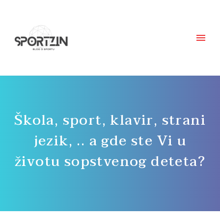
Škola, sport, klavir, strani
jezik, .. a gde ste Vi u
životu sopstvenog deteta?