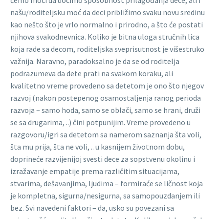
našu/roditeljsku moć da deci približimo svaku novu sredinu
kao nešto što je vrlo normalno i prirodno, a što će postati
njihova svakodnevnica. Koliko je bitna uloga stručnih lica
koja rade sa decom, roditeljska sveprisutnost je višestruko
važnija. Naravno, paradoksalno je da se od roditelja
podrazumeva da dete prati na svakom koraku, ali
kvalitetno vreme provedeno sa detetom je ono što njegov
razvoj (nakon postepenog osamostaljenja ranog perioda
razvoja – samo hoda, samo se oblači, samo se hrani, druži
se sa drugarima, ..) čini potpunijim. Vreme provedeno u
razgovoru/igri sa detetom sa namerom saznanja šta voli,
šta mu prija, šta ne voli, .. u kasnijem životnom dobu,
doprineće razvijenijoj svesti dece za sopstvenu okolinu i
izražavanje empatije prema različitim situacijama,
stvarima, dešavanjima, ljudima – formiraće se ličnost koja
je kompletna, sigurna/nesigurna, sa samopouzdanjem ili
bez. Svi navedeni faktori – da, usko su povezani sa