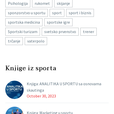
Psihologija
rukomet
skijanje
sponzorstvo u sportu
sport
sport i biznis
sportska medicina
sportske igre
Sportski turizam
svetsko prvenstvo
trener
trčanje
vaterpolo
Knjige iz sporta
Knjiga: ANALITIKA U SPORTU sa osnovama
skautinga
October 30, 2023
Knjiga: Marketing u sportu