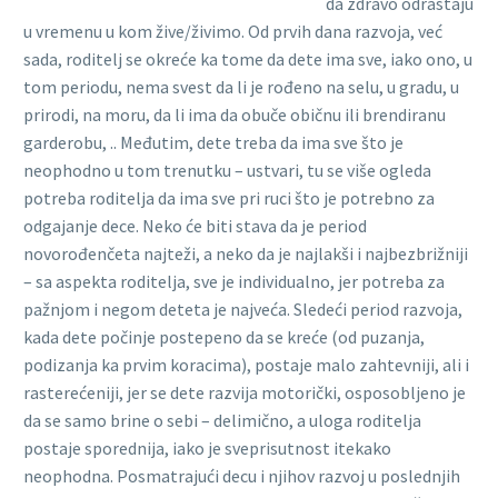
da zdravo odrastaju
u vremenu u kom žive/živimo. Od prvih dana razvoja, već
sada, roditelj se okreće ka tome da dete ima sve, iako ono, u
tom periodu, nema svest da li je rođeno na selu, u gradu, u
prirodi, na moru, da li ima da obuče običnu ili brendiranu
garderobu, .. Međutim, dete treba da ima sve što je
neophodno u tom trenutku – ustvari, tu se više ogleda
potreba roditelja da ima sve pri ruci što je potrebno za
odgajanje dece. Neko će biti stava da je period
novorođenčeta najteži, a neko da je najlakši i najbezbrižniji
– sa aspekta roditelja, sve je individualno, jer potreba za
pažnjom i negom deteta je najveća. Sledeći period razvoja,
kada dete počinje postepeno da se kreće (od puzanja,
podizanja ka prvim koracima), postaje malo zahtevniji, ali i
rasterećeniji, jer se dete razvija motorički, osposobljeno je
da se samo brine o sebi – delimično, a uloga roditelja
postaje sporednija, iako je sveprisutnost itekako
neophodna. Posmatrajući decu i njihov razvoj u poslednjih