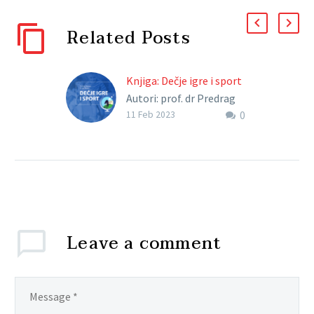
Related Posts
Knjiga: Dečje igre i sport
Autori: prof. dr Predrag
0
Nemec, prof. dr Vesna
11 Feb 2023
Nemec Kratki opis knjige:
Iako ranije često
zapostavljan i pogrešno
interpretiran, proces…
Leave
a comment