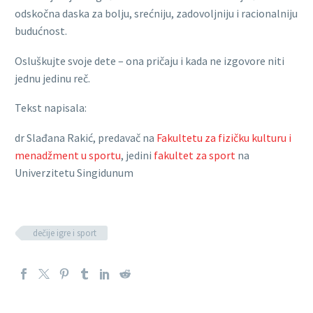
odskočna daska za bolju, srećniju, zadovoljniju i racionalniju
budućnost.
Osluškujte svoje dete – ona pričaju i kada ne izgovore niti
jednu jedinu reč.
Tekst napisala:
dr Slađana Rakić, predavač na
Fakultetu za fizičku kulturu i
menadžment u sportu
, jedini
fakultet za sport
na
Univerzitetu Singidunum
dečije igre i sport