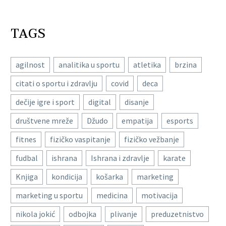
TAGS
agilnost
analitika u sportu
atletika
brzina
citati o sportu i zdravlju
covid
deca
dečije igre i sport
digital
disanje
društvene mreže
Džudo
empatija
esports
fitnes
fizičko vaspitanje
fizičko vežbanje
fudbal
ishrana
Ishrana i zdravlje
karate
Knjiga
kondicija
košarka
marketing
marketing u sportu
medicina
motivacija
nikola jokić
odbojka
plivanje
preduzetnistvo