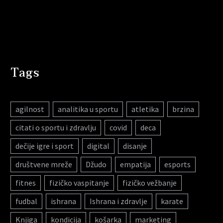
Tags
agilnost
analitika u sportu
atletika
brzina
citati o sportu i zdravlju
covid
deca
dečije igre i sport
digital
disanje
društvene mreže
Džudo
empatija
esports
fitnes
fizičko vaspitanje
fizičko vežbanje
fudbal
ishrana
Ishrana i zdravlje
karate
Knjiga
kondicija
košarka
marketing