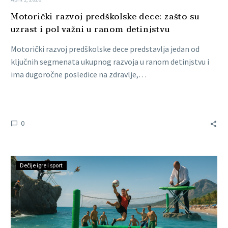
Motorički razvoj predškolske dece: zašto su
uzrast i pol važni u ranom detinjstvu
Motorički razvoj predškolske dece predstavlja jedan od
ključnih segmenata ukupnog razvoja u ranom detinjstvu i
ima dugoročne posledice na zdravlje,…
0
Dečije igre i sport