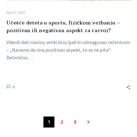
April 3, 2024
Učešće deteta u sportu, fizičkom vežbanju –
pozitivan ili negativan aspekt za razvoj?
Videvši dati naslov, veliki broj ljudi bi odreagovao rečenicom
– „Naravno da ima pozitivan aspekt, to se ne pita“.
Delimično…
0
1
2
3