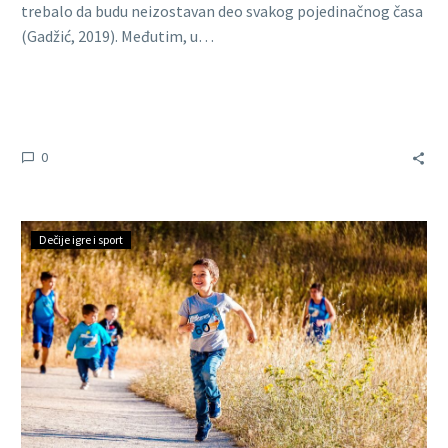
trebalo da budu neizostavan deo svakog pojedinačnog časa
(Gadžić, 2019). Međutim, u…
0
Dečije igre i sport