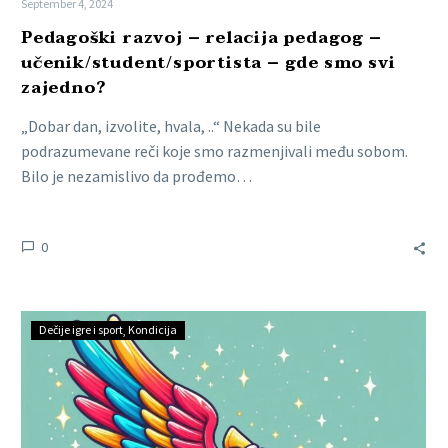
September 4, 2024
Pedagoški razvoj – relacija pedagog –
učenik/student/sportista – gde smo svi
zajedno?
„Dobar dan, izvolite, hvala, ..“ Nekada su bile
podrazumevane reči koje smo razmenjivali među sobom.
Bilo je nezamislivo da prođemo…
0
Dečije igre i sport
Kondicija