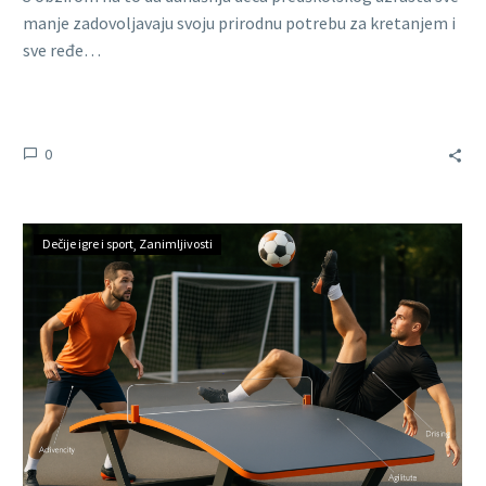
manje zadovoljavaju svoju prirodnu potrebu za kretanjem i
sve ređe…
0
Dečije igre i sport
Zanimljivosti