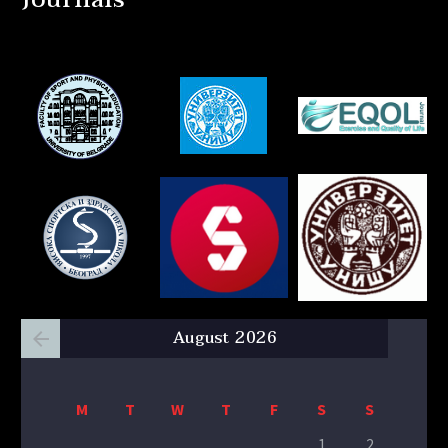
August 2026
M
T
W
T
F
S
S
1
2