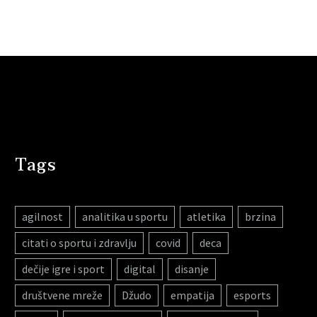
Tags
agilnost
analitika u sportu
atletika
brzina
citati o sportu i zdravlju
covid
deca
dečije igre i sport
digital
disanje
društvene mreže
Džudo
empatija
esports