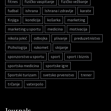
fitnes
fizičko vaspitanje
fizičko vežbanje
fudbal
ishrana
Ishrana i zdravlje
karate
Knjiga
kondicija
košarka
marketing
marketing u sportu
medicina
motivacija
nikola jokić
odbojka
plivanje
preduzetnistvo
Psihologija
rukomet
skijanje
sponzorstvo u sportu
sport
sport i biznis
sportska medicina
sportske igre
Sportski turizam
svetsko prvenstvo
trener
trčanje
vaterpolo
Journals