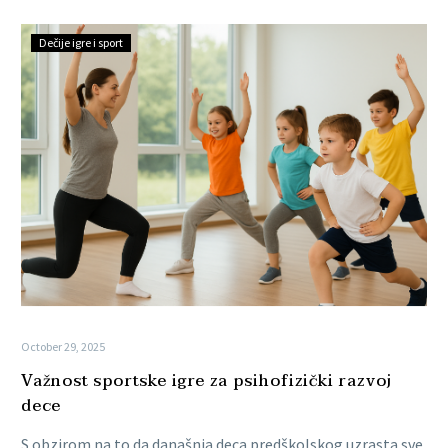
Dečije igre i sport
October 29, 2025
Važnost sportske igre za psihofizički razvoj
dece
S obzirom na to da današnja deca predškolskog uzrasta sve