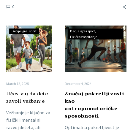
0
Dečije igre i sport
Dečije igre i sport
Fizičko vaspitanje
March 12, 2025
December 4, 2024
Učestvuj da dete
Značaj pokretljivosti
zavoli vežbanje
kao
antropomotoričke
Vežbanje je ključno za
sposobnosti
fizički i mentalni
razvoj deteta, ali
Optimalna pokretljivost je