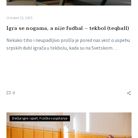
October 15, 2025
Igra se nogama, a nije fudbal – tekbol (teqball)
Nekako tiho i neupadljivo prošla je pored nas vest o uspehu
srpskih dubl igrača u tekbolu, kada su na Svetskom…
0
Dečije igre i sport
Fizičko vaspitanje