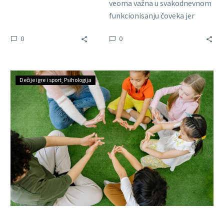
mnogi mališani nisu
veoma važna u svakodnevnom
uvek motivisani da se
funkcionisanju čoveka jer
bave fizičkom
omogućava zglobu ili grupi
0
0
aktivnošću….
zglobova da izvode pokrete
slobodno, bez…
Dečije igre i sport
Psihologija