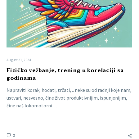
August 21, 2024
Fizičko vežbanje, trening u korelaciji sa
godinama
Napraviti korak, hodati, trčati, .. neke su od radnji koje nam,
ustvari, nesvesno, čine život produktivnijim, ispunjenijim,
čine naš lokomotorni…
0