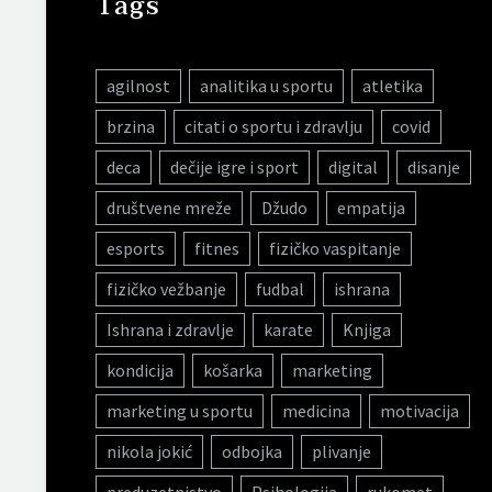
Tags
agilnost
analitika u sportu
atletika
brzina
citati o sportu i zdravlju
covid
deca
dečije igre i sport
digital
disanje
društvene mreže
Džudo
empatija
esports
fitnes
fizičko vaspitanje
fizičko vežbanje
fudbal
ishrana
Ishrana i zdravlje
karate
Knjiga
kondicija
košarka
marketing
marketing u sportu
medicina
motivacija
nikola jokić
odbojka
plivanje
preduzetnistvo
Psihologija
rukomet