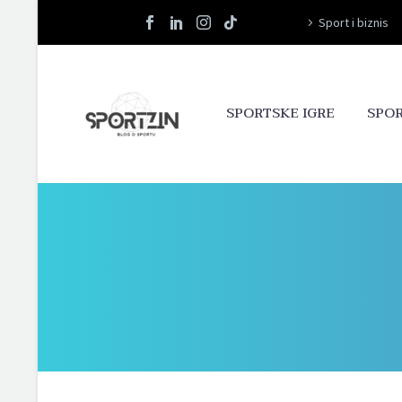
Sport i biznis
SPORTSKE IGRE
SPO