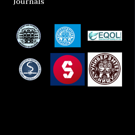
Journals