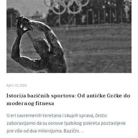
April 15, 2026
Istorija bazičnih sportova: Od antičke Grčke do
modernog fitnesa
U eri savremenih teretana i skupih sprava, često
zaboravljamo da su osnove ljudskog pokreta postavljene
pre više od dva milenijuma. Bazični…