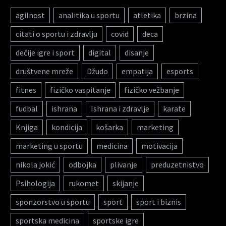
agilnost
analitika u sportu
atletika
brzina
citati o sportu i zdravlju
covid
deca
dečije igre i sport
digital
disanje
društvene mreže
Džudo
empatija
esports
fitnes
fizičko vaspitanje
fizičko vežbanje
fudbal
ishrana
Ishrana i zdravlje
karate
Knjiga
kondicija
košarka
marketing
marketing u sportu
medicina
motivacija
nikola jokić
odbojka
plivanje
preduzetnistvo
Psihologija
rukomet
skijanje
sponzorstvo u sportu
sport
sport i biznis
sportska medicina
sportske igre