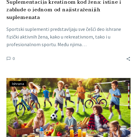
Suplementacija kreatinom kod žena: istine i
zablude o jednom od najistraženijih
suplemenata
Sportski suplementi predstavljaju sve češći deo ishrane
fizički aktivnih žena, kako u rekreativnom, tako i u
profesionalnom sportu. Među njima…
0
Ishrana