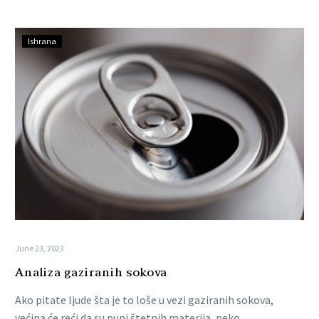
Ishrana
June 23, 2023
Analiza gaziranih sokova
Ako pitate ljude šta je to loše u vezi gaziranih sokova,
većina će reći da su puni štetnih materija, neko…