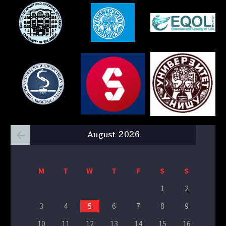
August 2026
M
T
W
T
F
S
S
1
2
3
4
5
6
7
8
9
10
11
12
13
14
15
16