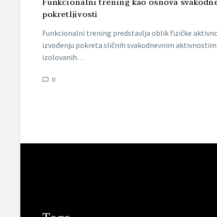
Funkcionalni trening kao osnova svakodn
pokretljivosti
Funkcionalni trening predstavlja oblik fizičke aktivno
izvođenju pokreta sličnih svakodnevnim aktivnostima
izolovanih…
0