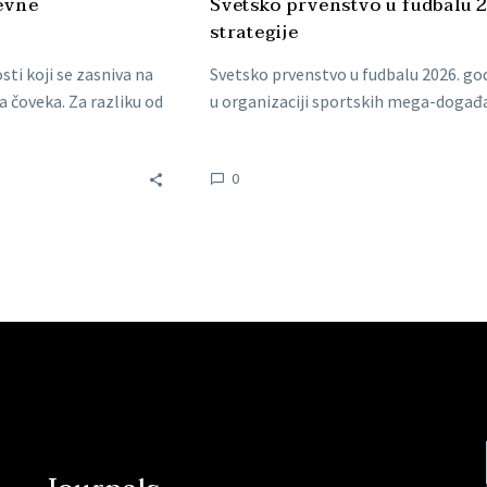
evne
Svetsko prvenstvo u fudbalu 2
strategije
sti koji se zasniva na
Svetsko prvenstvo u fudbalu 2026. god
 čoveka. Za razliku od
u organizaciji sportskih mega-događa
0