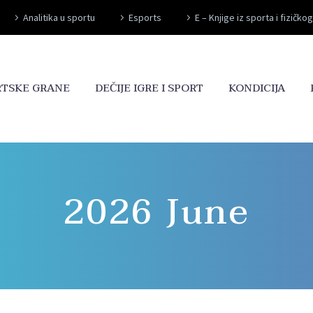
Analitika u sportu
Esports
E – Knjige iz sporta i fizičko
RTSKE GRANE
DEČIJE IGRE I SPORT
KONDICIJA
2026 June