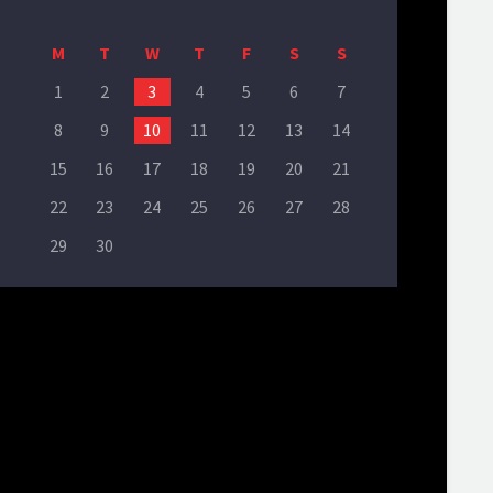
M
T
W
T
F
S
S
1
2
3
4
5
6
7
8
9
10
11
12
13
14
15
16
17
18
19
20
21
22
23
24
25
26
27
28
29
30