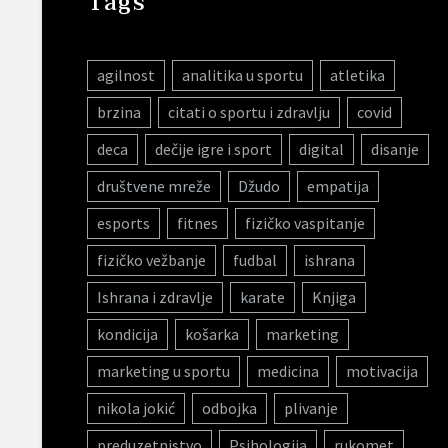
Tags
agilnost
analitika u sportu
atletika
brzina
citati o sportu i zdravlju
covid
deca
dečije igre i sport
digital
disanje
društvene mreže
Džudo
empatija
esports
fitnes
fizičko vaspitanje
fizičko vežbanje
fudbal
ishrana
Ishrana i zdravlje
karate
Knjiga
kondicija
košarka
marketing
marketing u sportu
medicina
motivacija
nikola jokić
odbojka
plivanje
preduzetnistvo
Psihologija
rukomet