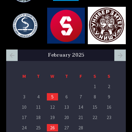
February 2025
M
T
W
T
F
S
S
1
2
3
4
5
6
7
8
9
10
11
12
13
14
15
16
17
18
19
20
21
22
23
24
25
26
27
28