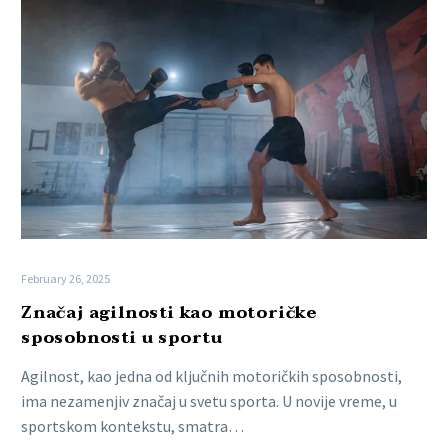
February 26, 2025
Značaj agilnosti kao motoričke
sposobnosti u sportu
Agilnost, kao jedna od ključnih motoričkih sposobnosti,
ima nezamenjiv značaj u svetu sporta. U novije vreme, u
sportskom kontekstu, smatra…