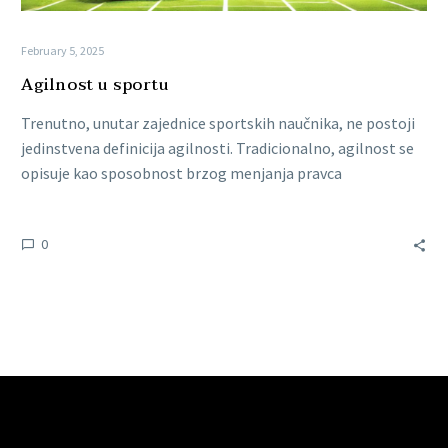
February 5, 2025
Agilnost u sportu
Trenutno, unutar zajednice sportskih naučnika, ne postoji
jedinstvena definicija agilnosti. Tradicionalno, agilnost se
opisuje kao sposobnost brzog menjanja pravca
(Bloomfield,…
0