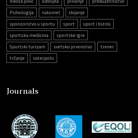
nikola jokić
odbojka
plivanje
preduzetnistvo
Psihologija
rukomet
skijanje
sponzorstvo u sportu
sport
sport i biznis
sportska medicina
sportske igre
Sportski turizam
svetsko prvenstvo
trener
trčanje
vaterpolo
Journals