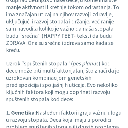
manje aktivnosti i kretnje tokom odrastanja. To
ima značajan uticaj na njihov razvoj i zdravlje,
uključujući i razvoj stopala i držanje. Već ranije
sam navodila koliko je važno da naša stopala
budu “srećna” (HAPPY FEET- tekst) da budu
ZDRAVA. Ona su srećna i zdrava samo kada se
kreću.
Uzrok “spuštenih stopala” (
pes planus
) kod
dece može biti multifaktorijalan, što znači da je
uzrokovan kombinacijom genetskih
predispozicija i spoljašnjih uticaja. Evo nekoliko
ključnih faktora koji mogu doprineti razvoju
spuštenih stopala kod dece:
1.
Genetika
:Nasleđeni faktori igraju važnu ulogu
u razvoju stopala. Deca koja imaju u porodici
problem spuštenih stopala ili drugih problema