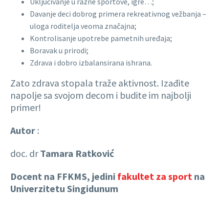
Uključivanje u razne sportove, igre…;
Davanje deci dobrog primera rekreativnog vežbanja –
uloga roditelja veoma značajna;
Kontrolisanje upotrebe pametnih uređaja;
Boravak u prirodi;
Zdrava i dobro izbalansirana ishrana.
Zato zdrava stopala traže aktivnost. Izađite
napolje sa svojom decom i budite im najbolji
primer!
Autor
:
doc. dr
Tamara Ratković
Docent na FFKMS, jedini
fakultet za sport
na
Univerzitetu Singidunum