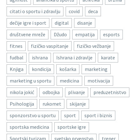
citati o sportu i zdravlju
covid
deca
dečije igre i sport
digital
disanje
društvene mreže
Džudo
empatija
esports
fitnes
fizičko vaspitanje
fizičko vežbanje
fudbal
ishrana
Ishrana i zdravlje
karate
Knjiga
kondicija
košarka
marketing
marketing u sportu
medicina
motivacija
nikola jokić
odbojka
plivanje
preduzetnistvo
Psihologija
rukomet
skijanje
sponzorstvo u sportu
sport
sport i biznis
sportska medicina
sportske igre
Sportski turizam
svetsko prvenstvo
trener