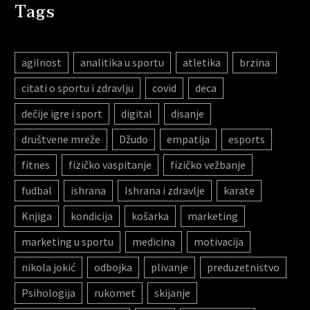
Tags
agilnost
analitika u sportu
atletika
brzina
citati o sportu i zdravlju
covid
deca
dečije igre i sport
digital
disanje
društvene mreže
Džudo
empatija
esports
fitnes
fizičko vaspitanje
fizičko vežbanje
fudbal
ishrana
Ishrana i zdravlje
karate
Knjiga
kondicija
košarka
marketing
marketing u sportu
medicina
motivacija
nikola jokić
odbojka
plivanje
preduzetnistvo
Psihologija
rukomet
skijanje