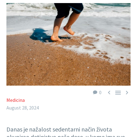



0
Medicina
August 28, 2024
Danas je nažalost sedentarni način života
okupirao detinjstvo naše dece, u kome ima sve