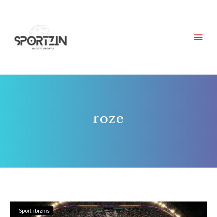
roze
Sport i biznis