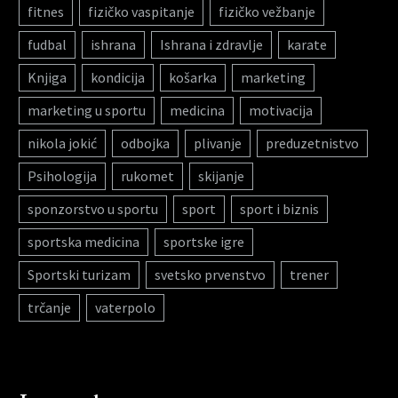
fitnes
fizičko vaspitanje
fizičko vežbanje
fudbal
ishrana
Ishrana i zdravlje
karate
Knjiga
kondicija
košarka
marketing
marketing u sportu
medicina
motivacija
nikola jokić
odbojka
plivanje
preduzetnistvo
Psihologija
rukomet
skijanje
sponzorstvo u sportu
sport
sport i biznis
sportska medicina
sportske igre
Sportski turizam
svetsko prvenstvo
trener
trčanje
vaterpolo