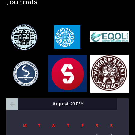
Journals
August 2026
M
T
W
T
F
S
S