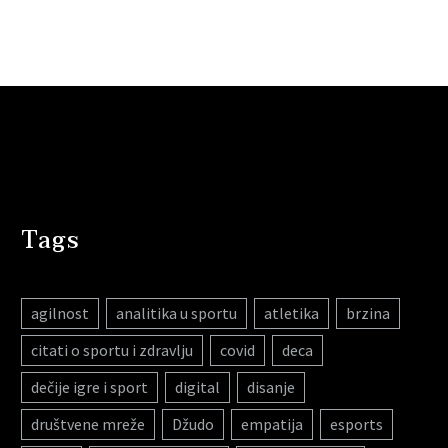
Tags
agilnost
analitika u sportu
atletika
brzina
citati o sportu i zdravlju
covid
deca
dečije igre i sport
digital
disanje
društvene mreže
Džudo
empatija
esports