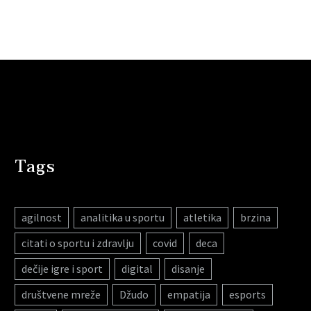
Tags
agilnost
analitika u sportu
atletika
brzina
citati o sportu i zdravlju
covid
deca
dečije igre i sport
digital
disanje
društvene mreže
Džudo
empatija
esports