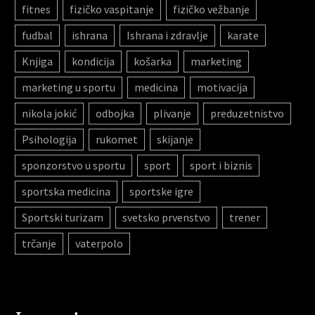
fitnes
fizičko vaspitanje
fizičko vežbanje
fudbal
ishrana
Ishrana i zdravlje
karate
Knjiga
kondicija
košarka
marketing
marketing u sportu
medicina
motivacija
nikola jokić
odbojka
plivanje
preduzetnistvo
Psihologija
rukomet
skijanje
sponzorstvo u sportu
sport
sport i biznis
sportska medicina
sportske igre
Sportski turizam
svetsko prvenstvo
trener
trčanje
vaterpolo