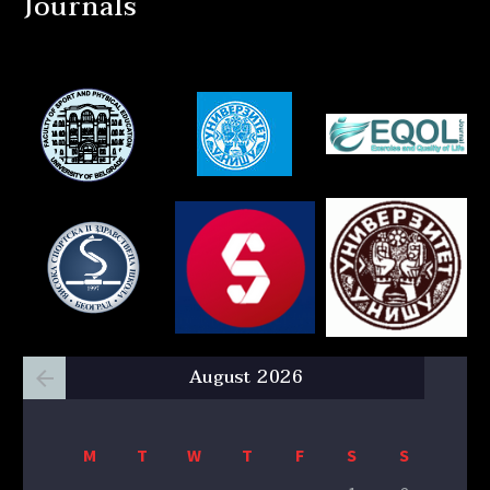
Journals
August 2026
M
T
W
T
F
S
S