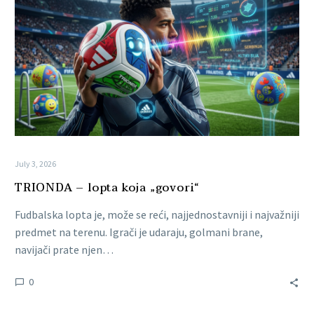
July 3, 2026
TRIONDA – lopta koja „govori“
Fudbalska lopta je, može se reći, najjednostavniji i najvažniji
predmet na terenu. Igrači je udaraju, golmani brane,
navijači prate njen…
0