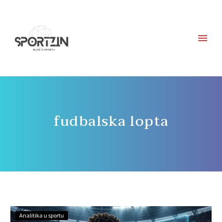
fudbalska lopta
Analitika u sportu