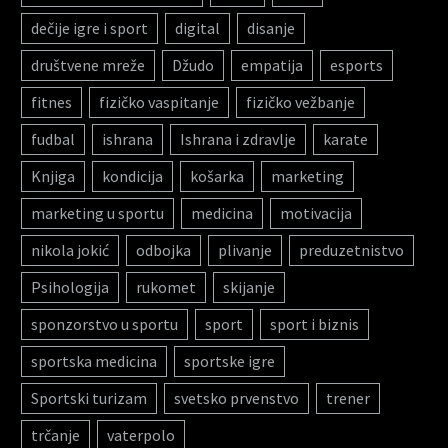
dečije igre i sport
digital
disanje
društvene mreže
Džudo
empatija
esports
fitnes
fizičko vaspitanje
fizičko vežbanje
fudbal
ishrana
Ishrana i zdravlje
karate
Knjiga
kondicija
košarka
marketing
marketing u sportu
medicina
motivacija
nikola jokić
odbojka
plivanje
preduzetnistvo
Psihologija
rukomet
skijanje
sponzorstvo u sportu
sport
sport i biznis
sportska medicina
sportske igre
Sportski turizam
svetsko prvenstvo
trener
trčanje
vaterpolo